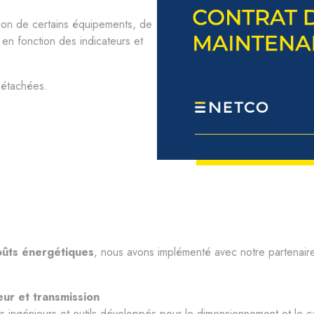
on de certains équipements, de
en fonction des indicateurs et
détachées.
oûts énergétiques
, nous avons implémenté avec notre partenai
ur et transmission
 ingénieurs et outils développés pour le dimensionnement et le c