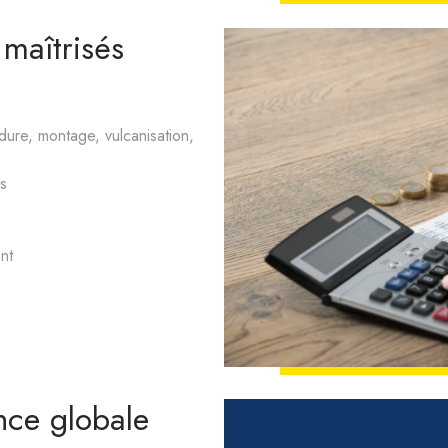
maîtrisés
dure, montage, vulcanisation,
ls
nt
nce globale