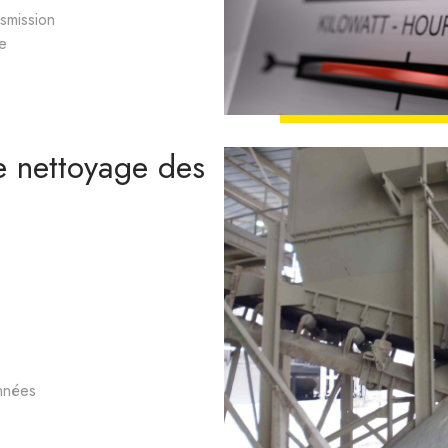
smission
e
e nettoyage des
nnées