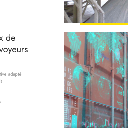
x de
nvoyeurs
tive adapté
ls
s