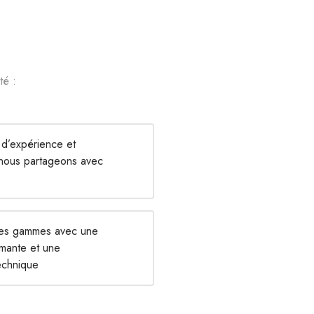
té :
 d’expérience et
 nous partageons avec
les gammes avec une
rmante et une
echnique