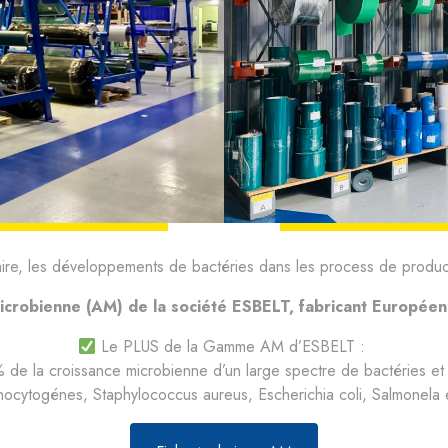
taire, les développements de bactéries dans les process de product
icrobienne (AM) de la société ESBELT, fabricant Européen
Le PLUS de la Gamme AM d’ESBELT :
de la croissance microbienne d’un large spectre de bactéries et 
onocytogénes, Staphylococcus aureus, Escherichia coli, Salmonela e