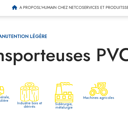
Machines agricoles
A PROPOS
L’HUMAIN CHEZ NETCO
SERVICES ET PRODUITS
S
ANUTENTION LÉGÈRE
ansporteuses PV
nérale,
Machines agricoles
blière
Industrie bois et
Sidérurgie,
dérivés
métalurgie