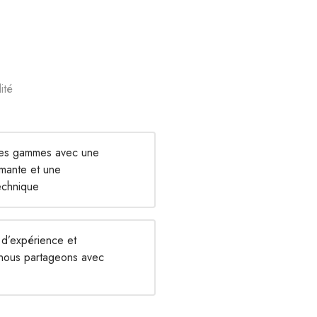
ité
les gammes avec une
rmante et une
echnique
 d’expérience et
 nous partageons avec