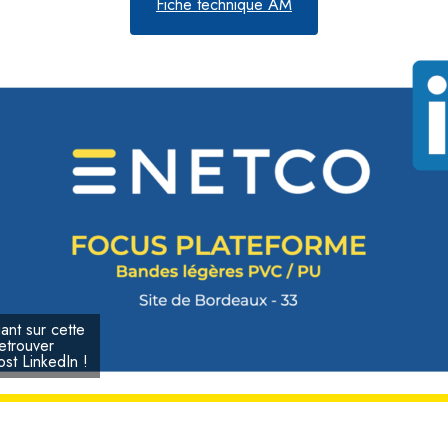
Fiche technique AM
uant sur cette
etrouver
ost LinkedIn !