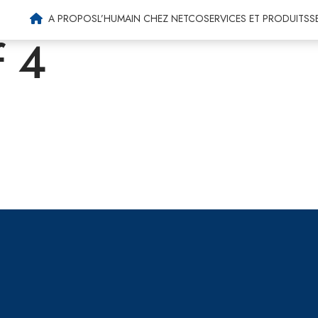
Machines agricoles
A PROPOS
L’HUMAIN CHEZ NETCO
SERVICES ET PRODUITS
S
f 4