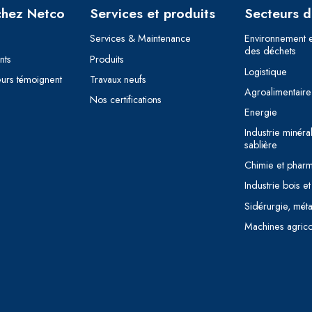
chez Netco
Services et produits
Secteurs d’
Services & Maintenance
Environnement e
des déchets
nts
Produits
Logistique
eurs témoignent
Travaux neufs
Agroalimentaire
Nos certifications
Energie
Industrie minéral
sablière
Chimie et phar
Industrie bois et
Sidérurgie, méta
Machines agrico