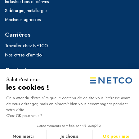
Industrie bois et dérivés
Sidérurgie, métallurgie
Machines agricoles
Carrières
Travailler chez NETCO
Nos offres d’emploi
Contact
Formulaire de contact
Nos implantations
+33 (0)5 56 11 12 56
©Netco 2024 •
Mentions légales et protections des
données
•
Plan du site
• Site web réalisé par
agenceibc.com