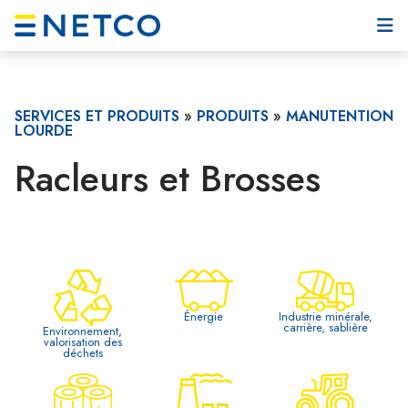
SERVICES ET PRODUITS
»
PRODUITS
»
MANUTENTION
LOURDE
Racleurs et Brosses
Industrie minérale,
Énergie
carrière, sablière
Environnement,
valorisation des
déchets