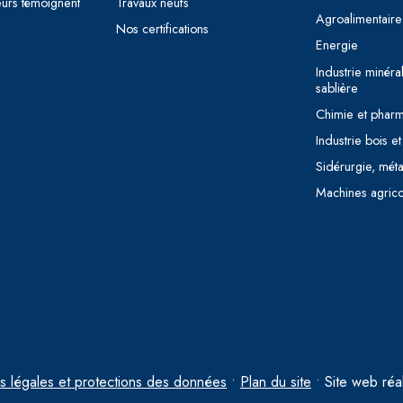
eurs témoignent
Travaux neufs
Agroalimentaire
Nos certifications
Energie
Industrie minéral
sablière
Chimie et phar
Industrie bois et
Sidérurgie, méta
Machines agrico
s légales et protections des données
•
Plan du site
• Site web réa