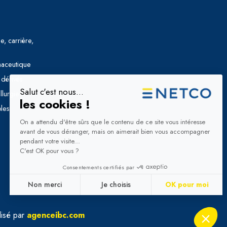
e, carrière,
maceutique
 dérivés
llurgie
les
lisé par
agenceibc.com